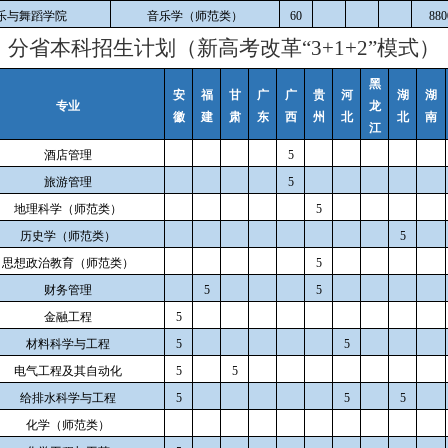
乐与舞蹈学院
音乐学（师范类）
60
880
分省本科招生计划（新高考改革“3+1+2”模式）
黑
安
福
甘
广
广
贵
河
湖
湖
专业
龙
徽
建
肃
东
西
州
北
北
南
江
酒店管理
5
旅游管理
5
地理科学（师范类）
5
历史学（师范类）
5
思想政治教育（师范类）
5
财务管理
5
5
金融工程
5
材料科学与工程
5
5
电气工程及其自动化
5
5
给排水科学与工程
5
5
5
化学（师范类）