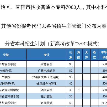
治区、直辖市招收普通本专科7000人，其中本科计
4，其他省份报考代码以各省招生主管部门公布为准
分省本科招生计划（新高考改革“3+3”模式）
山
海
天
浙
年平
学院
专业
东
南
津
江
学
济与管理学院
财务管理
90
550
传媒学院
广播电视编导
80
880
文学院
汉语言文学（师范类）
90
440
健康管理学院
健康服务与管理
40
550
与资源环境学院
酒店管理
30
5
550
与资源环境学院
旅游管理
30
550
济与管理学院
市场营销
50
632