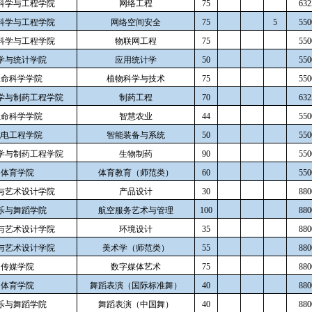
科学与工程学院
网络工程
75
632
科学与工程学院
网络空间安全
75
5
550
科学与工程学院
物联网工程
75
550
学与统计学院
应用统计学
50
550
生命科学学院
植物科学与技术
75
550
学与制药工程学院
制药工程
70
632
生命科学学院
智慧农业
44
550
机电工程学院
智能装备与系统
50
550
学与制药工程学院
生物制药
90
550
体育学院
体育教育（师范类）
60
550
与艺术设计学院
产品设计
30
880
乐与舞蹈学院
航空服务艺术与管理
100
880
与艺术设计学院
环境设计
35
880
与艺术设计学院
美术学（师范类）
55
880
传媒学院
数字媒体艺术
75
880
体育学院
舞蹈表演（国际标准舞）
40
880
乐与舞蹈学院
舞蹈表演（中国舞）
40
880