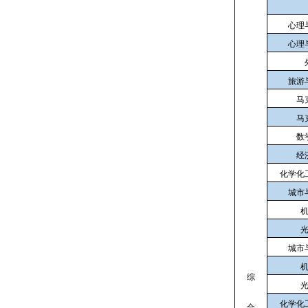
心理
心理
旅游
马
马
数
经
化学化
城市
城市
综
化学化
合