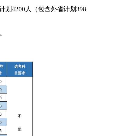
划4200人（包含外省计划398
。
均
选考科
费
目要求
0
0
0
0
0
不
0
限
5