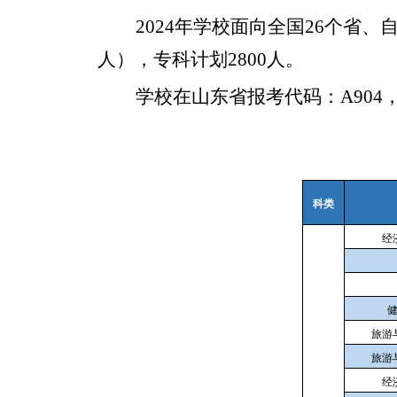
2024
年学校面向全国26个省、自
人），专科计划2800人。
学校在山东省报考代码：A90
科类
经
旅游
旅游
经