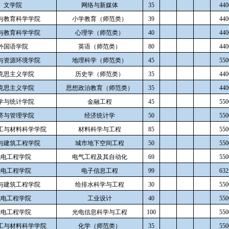
文学院
网络与新媒体
35
440
与教育科学学院
小学教育（师范类）
39
440
与教育科学学院
心理学（师范类）
40
440
外国语学院
英语（师范类）
80
440
与资源环境学院
地理科学（师范类）
45
550
克思主义学院
历史学（师范类）
35
440
克思主义学院
思想政治教育（师范类）
35
440
学与统计学院
金融工程
45
550
济与管理学院
经济统计学
50
550
工与材料科学学院
材料科学与工程
85
550
与建筑工程学院
城市地下空间工程
50
550
机电工程学院
电气工程及其自动化
69
550
光电工程学院
电子信息工程
99
632
与建筑工程学院
给排水科学与工程
30
550
机电工程学院
工业设计
40
550
光电工程学院
光电信息科学与工程
100
550
工与材料科学学院
化学（师范类）
35
550