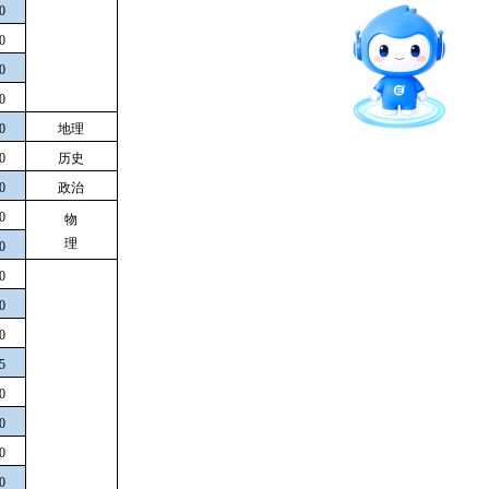
0
智能问答
0
0
留言板
0
0
地理
0
历史
直通专业
0
政治
0
物
理
0
0
0
0
5
0
0
0
0