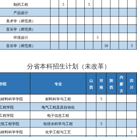
制药工程
5
5
产品设计
美术学（师范类）
音乐学（师范类）
环境设计
5
音乐学（师范类）
10
5
分省本科招生计划（未改革）
内
山
河
陕
四
学院
专业
蒙
西
南
西
川
古
与材料科学学院
材料科学与工程
5
工程学院
电气工程及其自动化
工程学院
电子信息工程
建筑工程学院
给排水科学与工程
5
与材料科学学院
化学工程与工艺
5