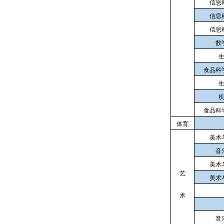
信息
信息
信息
数
食品科
食品科
体育
美术
音
美术
艺
美术
术
音